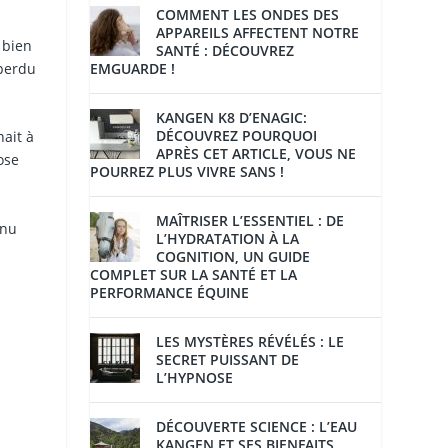
COMMENT LES ONDES DES
APPAREILS AFFECTENT NOTRE
 bien
SANTÉ : DÉCOUVREZ
 perdu
EMGUARDE !
KANGEN K8 D’ENAGIC:
DÉCOUVREZ POURQUOI
hait à
APRÈS CET ARTICLE, VOUS NE
ose
POURREZ PLUS VIVRE SANS !
MAÎTRISER L’ESSENTIEL : DE
enu
L’HYDRATATION À LA
COGNITION, UN GUIDE
COMPLET SUR LA SANTÉ ET LA
PERFORMANCE ÉQUINE
LES MYSTÈRES RÉVÉLÉS : LE
SECRET PUISSANT DE
L’HYPNOSE
DÉCOUVERTE SCIENCE : L’EAU
KANGEN ET SES BIENFAITS