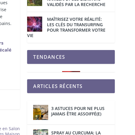
ques
VALIDÉS PAR LA RECHERCHE
rise
ue
MAÎTRISEZ VOTRE RÉALITÉ:
bains.
LES CLÉS DU TRANSURFING
POUR TRANSFORMER VOTRE
VIE
rs
décalé
TENDANCES
ARTICLES RÉCENTS
3 ASTUCES POUR NE PLUS
JAMAIS ÊTRE ASSOIFFÉ(E)
e en Salon
SPRAY AU CURCUMA: LA
res Maison