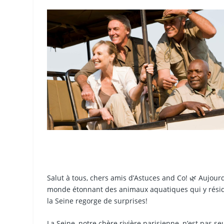
Salut à tous, chers amis d’Astuces and Co! 🌿 Aujourd
monde étonnant des animaux aquatiques qui y résiden
la Seine regorge de surprises!
La Seine, notre chère rivière parisienne, n’est pas s