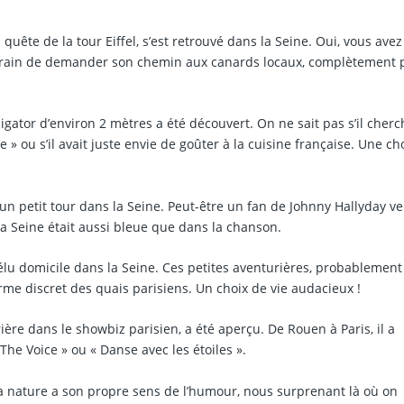
ête de la tour Eiffel, s’est retrouvé dans la Seine. Oui, vous avez
 train de demander son chemin aux canards locaux, complètement
gator d’environ 2 mètres a été découvert. On ne sait pas s’il cherc
 » ou s’il avait juste envie de goûter à la cuisine française. Une ch
un petit tour dans la Seine. Peut-être un fan de Johnny Hallyday v
i la Seine était aussi bleue que dans la chanson.
 élu domicile dans la Seine. Ces petites aventurières, probablement
rme discret des quais parisiens. Un choix de vie audacieux !
ère dans le showbiz parisien, a été aperçu. De Rouen à Paris, il a
he Voice » ou « Danse avec les étoiles ».
a nature a son propre sens de l’humour, nous surprenant là où on