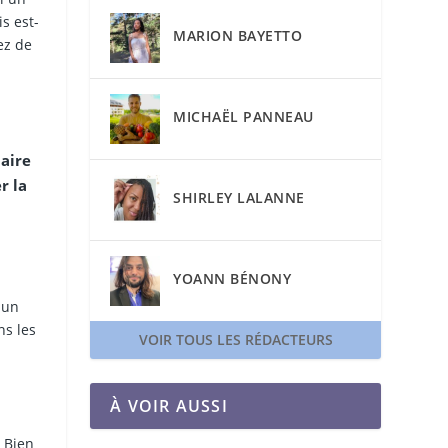
s est-
MARION BAYETTO
ez de
MICHAËL PANNEAU
laire
r la
SHIRLEY LALANNE
YOANN BÉNONY
 un
ns les
VOIR TOUS LES RÉDACTEURS
À VOIR AUSSI
 Bien