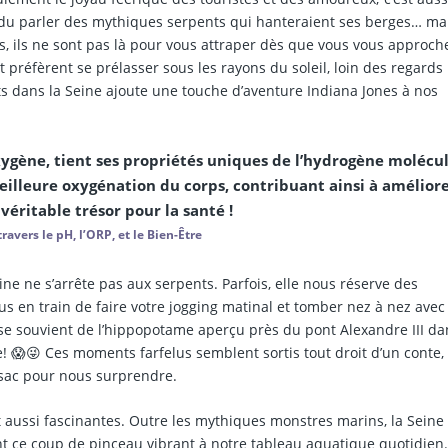
du parler des mythiques serpents qui hanteraient ses berges… mai
us, ils ne sont pas là pour vous attraper dès que vous vous approch
t préfèrent se prélasser sous les rayons du soleil, loin des regards
nts dans la Seine ajoute une touche d’aventure Indiana Jones à nos
xygène, tient ses propriétés uniques de l’hydrogène molécu
eilleure oxygénation du corps, contribuant ainsi à améliore
 véritable trésor pour la santé !
avers le pH, l’ORP, et le Bien-Être
eine ne s’arrête pas aux serpents. Parfois, elle nous réserve des
s en train de faire votre jogging matinal et tomber nez à nez avec
e souvient de l’hippopotame aperçu près du pont Alexandre III da
e! 😱😜 Ces moments farfelus semblent sortis tout droit d’un conte,
 sac pour nous surprendre.
ut aussi fascinantes. Outre les mythiques monstres marins, la Seine
nt ce coup de pinceau vibrant à notre tableau aquatique quotidien.