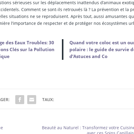
estions sérieuses sur les déplacements inattendus d’animaux exoti
identels. Comment se sont-ils retrouvés là ? La prévention et la p
elles situations ne se reproduisent. Après tout, aussi amusantes q
umière l’importance de respecter et de protéger nos écosystèmes ur
e des Eaux Troubles: 30
Quand votre coloc est un ou
ons Clés sur la Pollution
polaire : le guide de survie 
ique
d’Astuces and Co
GER:
TAUX:
ue
Beauté au Naturel : Transformez votre Cuisin
avec ces Soins Capillai