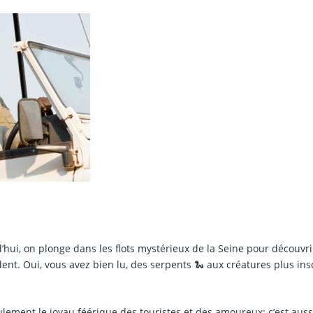
’hui, on plonge dans les flots mystérieux de la Seine pour découvri
t. Oui, vous avez bien lu, des serpents 🐍 aux créatures plus inso
eulement le joyau féérique des touristes et des amoureux; c’est auss