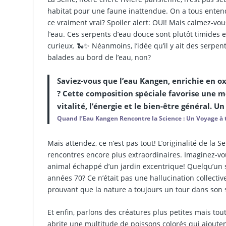
habitat pour une faune inattendue. On a tous enten
ce vraiment vrai? Spoiler alert: OUI! Mais calmez-vo
l’eau. Ces serpents d’eau douce sont plutôt timides e
curieux. 🐍✨ Néanmoins, l’idée qu’il y ait des serpe
balades au bord de l’eau, non?
Saviez-vous que l’eau Kangen, enrichie en o
? Cette composition spéciale favorise une m
vitalité, l’énergie et le bien-être général. Un
Quand l’Eau Kangen Rencontre la Science : Un Voyage à tr
Mais attendez, ce n’est pas tout! L’originalité de la S
rencontres encore plus extraordinaires. Imaginez-vou
animal échappé d’un jardin excentrique! Quelqu’un s
années 70? Ce n’était pas une hallucination collectiv
prouvant que la nature a toujours un tour dans son
Et enfin, parlons des créatures plus petites mais to
abrite une multitude de poissons colorés qui ajoute