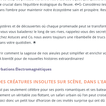
e crucial dans l’équilibre écologique du fleuve. 🐟💦 Considérez-le
ans l’ombre pour maintenir notre écosystème sain et prospère. Res
mystères et de découvertes où chaque promenade peut se transfor
 vous vous baladerez le long de ses rives, rappelez-vous des secret
s, chez Astuces and Co, nous avons toujours une ribambelle de trucs
ans votre quotidien. 🌟
r comment la sagesse de nos aïeules peut simplifier et enrichir v
À bientôt pour de nouvelles histoires extraordinaires!
urbations Électromagnétiques
ES CRÉATURES INSOLITES SUR SCÈNE, DANS L’EA
’est pas seulement célèbre pour ses ponts romantiques et ses batea
ent un véritable zoo flottant, un safari urbain où l’on peut crois
ici donc un petit tour d’horizon de ces invités surprise qui ont dû