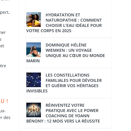
s
pect,
HYDRATATION ET
NATUROPATHIE : COMMENT
CHOISIR L’EAU IDÉALE POUR
VOTRE CORPS EN 2025
mer
s
DOMINIQUE HÉLÈNE
 et
WIEMKEN : UN VOYAGE
UNIQUE AU CŒUR DU MONDE
MARIN
otre
LES CONSTELLATIONS
FAMILIALES POUR DÉVOILER
ET GUÉRIR VOS HÉRITAGES
INVISIBLES
U !
RÉINVENTEZ VOTRE
PRATIQUE AVEC LE POWER
ux-
COACHING DE YOANN
er des
BÉNONY : 12 MOIS VERS LA RÉUSSITE