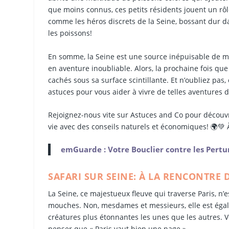
que moins connus, ces petits résidents jouent un rôl
comme les héros discrets de la Seine, bossant dur d
les poissons!
En somme, la Seine est une source inépuisable de 
en aventure inoubliable. Alors, la prochaine fois que
cachés sous sa surface scintillante. Et n’oubliez pa
astuces pour vous aider à vivre de telles aventures d
Rejoignez-nous vite sur Astuces and Co pour découvri
vie avec des conseils naturels et économiques! 🌍💚 
emGuarde : Votre Bouclier contre les Pert
SAFARI SUR SEINE: À LA RENCONTRE D
La Seine, ce majestueux fleuve qui traverse Paris, n
mouches. Non, mesdames et messieurs, elle est égalem
créatures plus étonnantes les unes que les autres. Vo
penser que « Paris vaut bien une nage ».