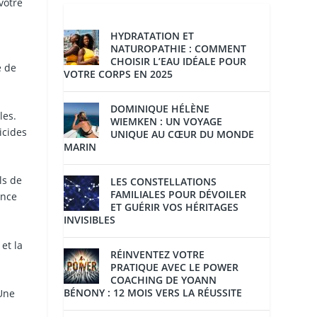
votre
HYDRATATION ET
NATUROPATHIE : COMMENT
CHOISIR L’EAU IDÉALE POUR
e de
VOTRE CORPS EN 2025
DOMINIQUE HÉLÈNE
les.
WIEMKEN : UN VOYAGE
icides
UNIQUE AU CŒUR DU MONDE
MARIN
ls de
LES CONSTELLATIONS
FAMILIALES POUR DÉVOILER
ance
ET GUÉRIR VOS HÉRITAGES
INVISIBLES
et la
RÉINVENTEZ VOTRE
PRATIQUE AVEC LE POWER
COACHING DE YOANN
BÉNONY : 12 MOIS VERS LA RÉUSSITE
 Une