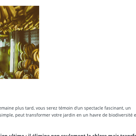
emaine plus tard, vous serez témoin d’un spectacle fascinant, un
simple, peut transformer votre jardin en un havre de biodiversité 
tion ultime : il élimine non seulement le chlore mais trans