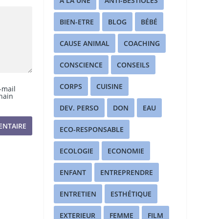
A LA UNE
ANTI-BESTIOLES
BIEN-ETRE
BLOG
BÉBÉ
CAUSE ANIMAL
COACHING
CONSCIENCE
CONSEILS
CORPS
CUISINE
-mail
hain
DEV. PERSO
DON
EAU
ECO-RESPONSABLE
ECOLOGIE
ECONOMIE
ENFANT
ENTREPRENDRE
ENTRETIEN
ESTHÉTIQUE
EXTERIEUR
FEMME
FILM