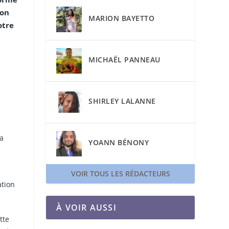
ion
MARION BAYETTO
otre
MICHAËL PANNEAU
SHIRLEY LALANNE
la
YOANN BÉNONY
VOIR TOUS LES RÉDACTEURS
ation
À VOIR AUSSI
tte