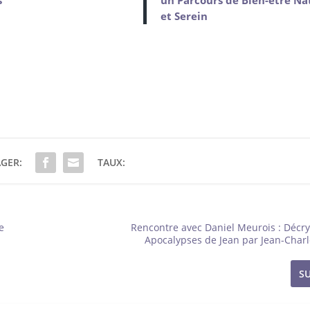
et Serein
GER:
TAUX:
e
Rencontre avec Daniel Meurois : Décr
Apocalypses de Jean par Jean-Char
S