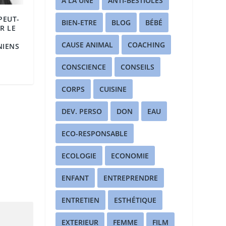
A LA UNE
ANTI-BESTIOLES
PEUT-
BIEN-ETRE
BLOG
BÉBÉ
R LE
CAUSE ANIMAL
COACHING
NIENS
CONSCIENCE
CONSEILS
CORPS
CUISINE
DEV. PERSO
DON
EAU
ECO-RESPONSABLE
ECOLOGIE
ECONOMIE
ENFANT
ENTREPRENDRE
ENTRETIEN
ESTHÉTIQUE
EXTERIEUR
FEMME
FILM