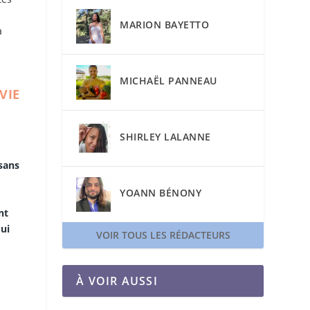
MARION BAYETTO
à
MICHAËL PANNEAU
VIE
SHIRLEY LALANNE
 sans
YOANN BÉNONY
nt
ui
VOIR TOUS LES RÉDACTEURS
À VOIR AUSSI