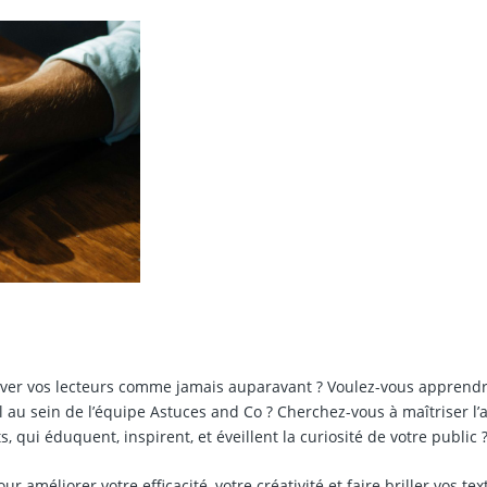
ptiver vos lecteurs comme jamais auparavant ? Voulez-vous apprendr
 au sein de l’équipe Astuces and Co ? Cherchez-vous à maîtriser l’a
, qui éduquent, inspirent, et éveillent la curiosité de votre public 
améliorer votre efficacité, votre créativité et faire briller vos tex