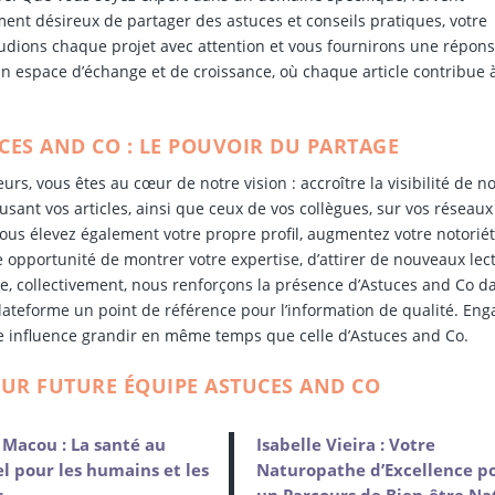
nt désireux de partager des astuces et conseils pratiques, votre
tudions chaque projet avec attention et vous fournirons une répon
n espace d’échange et de croissance, où chaque article contribue 
CES AND CO : LE POUVOIR DU PARTAGE
s, vous êtes au cœur de notre vision : accroître la visibilité de n
sant vos articles, ainsi que ceux de vos collègues, sur vos réseaux
vous élevez également votre propre profil, augmentez votre notoriét
pportunité de montrer votre expertise, d’attirer de nouveaux lec
que, collectivement, nous renforçons la présence d’Astuces and Co d
lateforme un point de référence pour l’information de qualité. Eng
e influence grandir en même temps que celle d’Astuces and Co.
OUR FUTURE ÉQUIPE ASTUCES AND CO
Macou : La santé au
Isabelle Vieira : Votre
l pour les humains et les
Naturopathe d’Excellence p
s
un Parcours de Bien-être Na