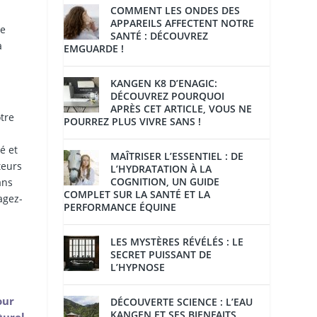
COMMENT LES ONDES DES
APPAREILS AFFECTENT NOTRE
se
SANTÉ : DÉCOUVREZ
à
EMGUARDE !
KANGEN K8 D’ENAGIC:
DÉCOUVREZ POURQUOI
APRÈS CET ARTICLE, VOUS NE
otre
POURREZ PLUS VIVRE SANS !
é et
MAÎTRISER L’ESSENTIEL : DE
teurs
L’HYDRATATION À LA
COGNITION, UN GUIDE
ans
COMPLET SUR LA SANTÉ ET LA
agez-
PERFORMANCE ÉQUINE
LES MYSTÈRES RÉVÉLÉS : LE
SECRET PUISSANT DE
L’HYPNOSE
our
DÉCOUVERTE SCIENCE : L’EAU
KANGEN ET SES BIENFAITS
turel