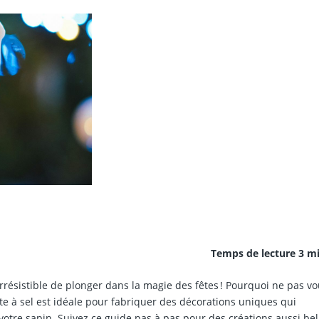
Temps de lecture 3 m
irrésistible de plonger dans la magie des fêtes ! Pourquoi ne pas v
pâte à sel est idéale pour fabriquer des décorations uniques qui
otre sapin. Suivez ce guide pas à pas pour des créations aussi bel