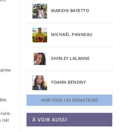
MARION BAYETTO
MICHAËL PANNEAU
SHIRLEY LALANNE
farine
YOANN BÉNONY
ête.
VOIR TOUS LES RÉDACTEURS
 cure-
À VOIR AUSSI
 ciel