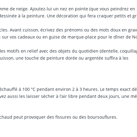
me de neige. Ajoutez-lui un nez en pointe (que vous peindrez en
ssinée à la peinture. Une décoration qui fera craquer petits et gr
rcles. Avant cuisson, écrivez des prénoms ou des mots doux en gra
on sur vos cadeaux ou en guise de marque-place pour le dîner de No
s motifs en relief avec des objets du quotidien (dentelle, coquilla
cuisson, une touche de peinture dorée ou argentée suffira à les
préchauffé à 100 °C pendant environ 2 à 3 heures. Le temps exact 
vez aussi les laisser sécher à l’air libre pendant deux jours, une m
p chaud peut provoquer des fissures ou des boursouflures.