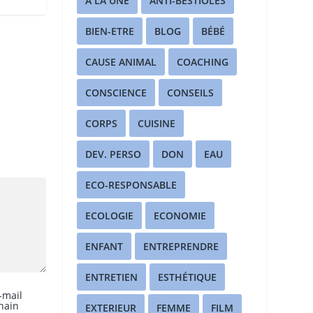
A LA UNE
ANTI-BESTIOLES
BIEN-ETRE
BLOG
BÉBÉ
CAUSE ANIMAL
COACHING
CONSCIENCE
CONSEILS
CORPS
CUISINE
DEV. PERSO
DON
EAU
ECO-RESPONSABLE
ECOLOGIE
ECONOMIE
ENFANT
ENTREPRENDRE
ENTRETIEN
ESTHÉTIQUE
-mail
hain
EXTERIEUR
FEMME
FILM