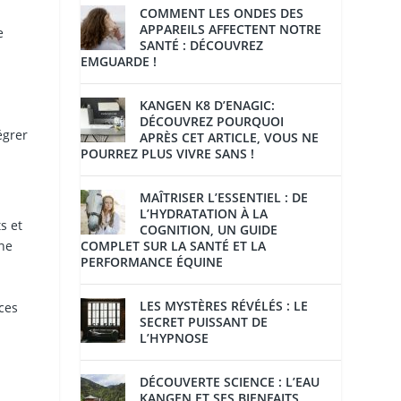
COMMENT LES ONDES DES
APPAREILS AFFECTENT NOTRE
e
SANTÉ : DÉCOUVREZ
EMGUARDE !
KANGEN K8 D’ENAGIC:
DÉCOUVREZ POURQUOI
égrer
APRÈS CET ARTICLE, VOUS NE
POURREZ PLUS VIVRE SANS !
MAÎTRISER L’ESSENTIEL : DE
L’HYDRATATION À LA
s et
COGNITION, UN GUIDE
COMPLET SUR LA SANTÉ ET LA
une
PERFORMANCE ÉQUINE
LES MYSTÈRES RÉVÉLÉS : LE
ces
SECRET PUISSANT DE
L’HYPNOSE
DÉCOUVERTE SCIENCE : L’EAU
KANGEN ET SES BIENFAITS