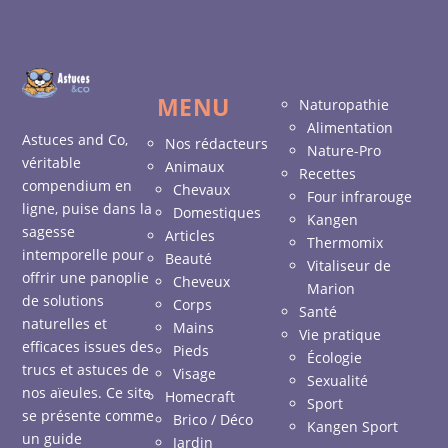
MENU
Naturopathie
Alimentation
Astuces and Co,
Nos rédacteurs
Nature-Pro
véritable
Animaux
Recettes
compendium en
Chevaux
Four infrarouge
ligne, puise dans la
Domestiques
Kangen
sagesse
Articles
Thermomix
intemporelle pour
Beauté
Vitaliseur de
offrir une panoplie
Cheveux
Marion
de solutions
Corps
Santé
naturelles et
Mains
Vie pratique
efficaces issues des
Pieds
Écologie
trucs et astuces de
Visage
Sexualité
nos aïeules. Ce site
Homecraft
Sport
se présente comme
Brico / Déco
Kangen Sport
un guide
Jardin