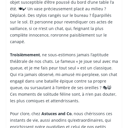
objet susceptible d’être poussé du bord d’une table l’a
été. 🍽️✔️ Un vase précieusement placé au milieu ?
Déplacé. Des stylos rangés sur le bureau ? Éparpillés
sur le sol. Et personne pour revendiquer ces actes de
vaillance, si ce n’est un chat, qui, feignant la plus
complète innocence, ronronne paisiblement sur le
canapé.
Troisièmement
, ne sous-estimons jamais l’aptitude
théâtrale de nos chats. Le fameux « Je joue seul avec ma
queue, et je me fais peur tout seul » est un classique.
Qui n’a jamais observé, mi-amusé mi-perplexe, son chat
engagé dans une bataille épique contre sa propre
queue, ou sursautant à l’ombre de ses oreilles ? 🎭😸
Ces moments de solitude féline sont, à n’en pas douter,
les plus comiques et attendrissants.
Pour clore, chez
Astuces and Co
, nous chérissons ces
instants de vie, aussi anodins qu’extraordinaires, qui
enrichissent notre quotidien et celui de nos petits