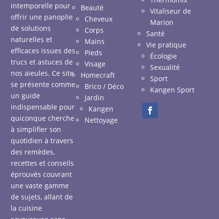
intemporelle pour
Beauté
Vitaliseur de
offrir une panoplie
Cheveux
Marion
de solutions
Corps
Santé
naturelles et
Mains
Vie pratique
efficaces issues des
Pieds
Écologie
trucs et astuces de
Visage
Sexualité
nos aïeules. Ce site
Homecraft
Sport
se présente comme
Brico / Déco
Kangen Sport
un guide
Jardin
indispensable pour
Kangen
quiconque cherche
Nettoyage
à simplifier son
quotidien à travers
des remèdes,
recettes et conseils
éprouvés couvrant
une vaste gamme
de sujets, allant de
la cuisine