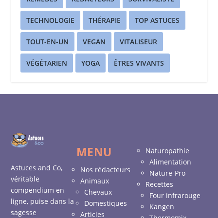
TECHNOLOGIE
THÉRAPIE
TOP ASTUCES
TOUT-EN-UN
VEGAN
VITALISEUR
VÉGÉTARIEN
YOGA
ÊTRES VIVANTS
MENU
Naturopathie
Alimentation
Astuces and Co,
Nos rédacteurs
Nature-Pro
véritable
Animaux
Recettes
compendium en
Chevaux
Four infrarouge
ligne, puise dans la
Domestiques
Kangen
sagesse
Articles
Thermomix