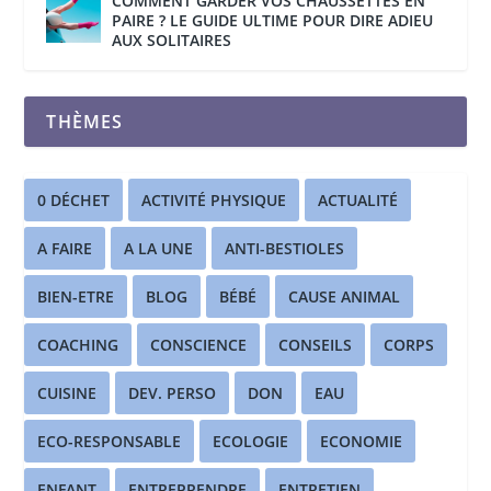
COMMENT GARDER VOS CHAUSSETTES EN
PAIRE ? LE GUIDE ULTIME POUR DIRE ADIEU
AUX SOLITAIRES
THÈMES
0 DÉCHET
ACTIVITÉ PHYSIQUE
ACTUALITÉ
A FAIRE
A LA UNE
ANTI-BESTIOLES
BIEN-ETRE
BLOG
BÉBÉ
CAUSE ANIMAL
COACHING
CONSCIENCE
CONSEILS
CORPS
CUISINE
DEV. PERSO
DON
EAU
ECO-RESPONSABLE
ECOLOGIE
ECONOMIE
ENFANT
ENTREPRENDRE
ENTRETIEN