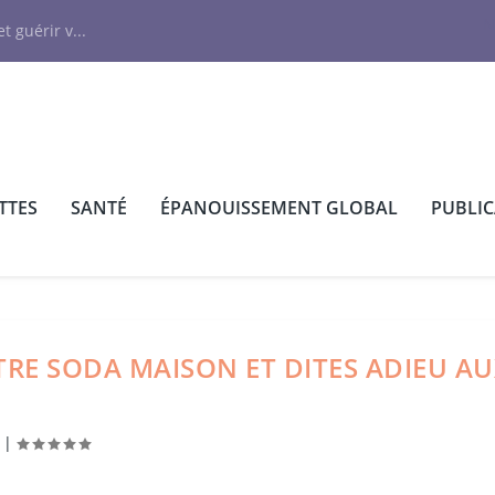
N
t guérir v...
TTES
SANTÉ
ÉPANOUISSEMENT GLOBAL
PUBLI
TRE SODA MAISON ET DITES ADIEU A
|