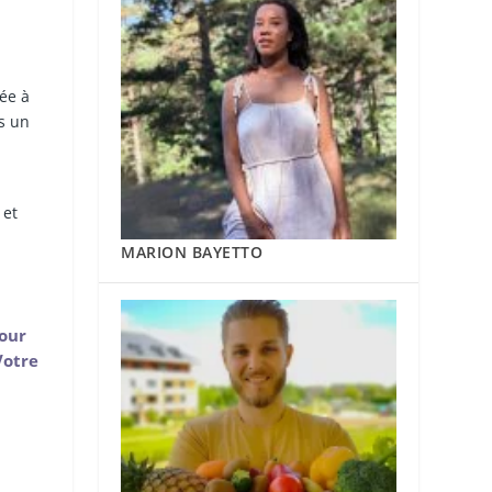
ée à
ps un
 et
MARION BAYETTO
pour
Votre