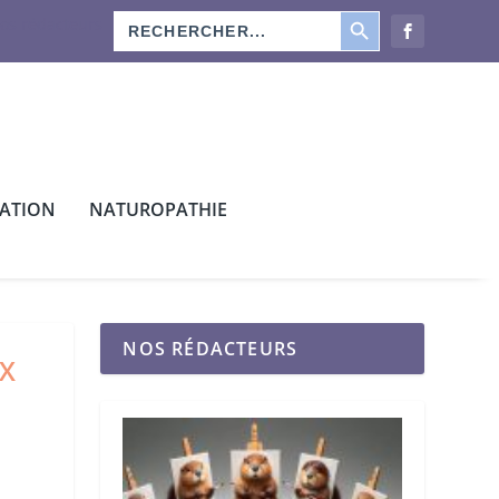
SEARCH BUTTON
Search
os rédacteurs
for:
CATION
NATUROPATHIE
NOS RÉDACTEURS
UX