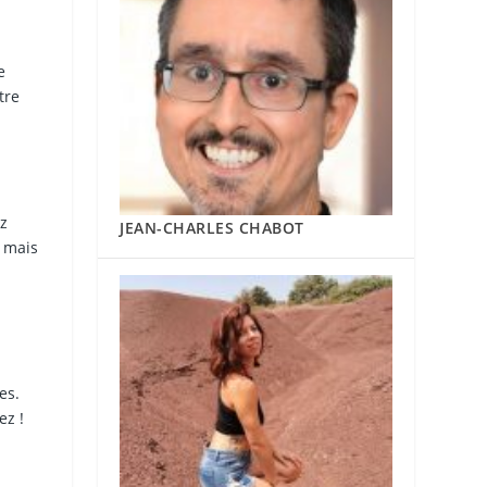
e
tre
ez
JEAN-CHARLES CHABOT
, mais
es.
ez !