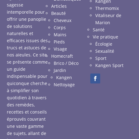
Kangen
sagesse
Articles
Thermomix
intemporelle pour
Beauté
Vitaliseur de
offrir une panoplie
Cheveux
Marion
de solutions
Corps
Santé
naturelles et
Mains
Vie pratique
efficaces issues des
Pieds
Écologie
trucs et astuces de
Visage
Sexualité
nos aïeules. Ce site
Homecraft
Sport
se présente comme
Brico / Déco
Kangen Sport
un guide
Jardin
indispensable pour
Kangen
quiconque cherche
Nettoyage
à simplifier son
quotidien à travers
des remèdes,
recettes et conseils
éprouvés couvrant
une vaste gamme
de sujets, allant de