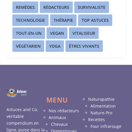
REMÈDES
RÉDACTEURS
SURVIVALISTE
TECHNOLOGIE
THÉRAPIE
TOP ASTUCES
TOUT-EN-UN
VEGAN
VITALISEUR
VÉGÉTARIEN
YOGA
ÊTRES VIVANTS
MENU
Naturopathie
Alimentation
Astuces and Co,
Nos rédacteurs
Nature-Pro
véritable
Animaux
Recettes
compendium en
Chevaux
Four infrarouge
ligne, puise dans la
Domestiques