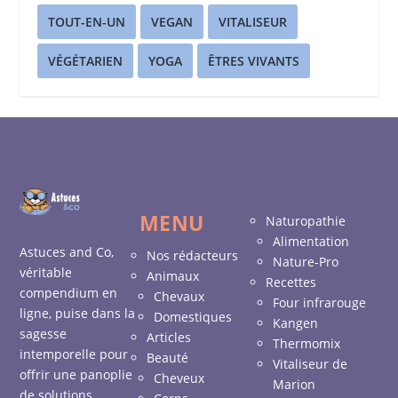
TOUT-EN-UN
VEGAN
VITALISEUR
VÉGÉTARIEN
YOGA
ÊTRES VIVANTS
MENU
Naturopathie
Alimentation
Astuces and Co,
Nos rédacteurs
Nature-Pro
véritable
Animaux
Recettes
compendium en
Chevaux
Four infrarouge
ligne, puise dans la
Domestiques
Kangen
sagesse
Articles
Thermomix
intemporelle pour
Beauté
Vitaliseur de
offrir une panoplie
Cheveux
Marion
de solutions