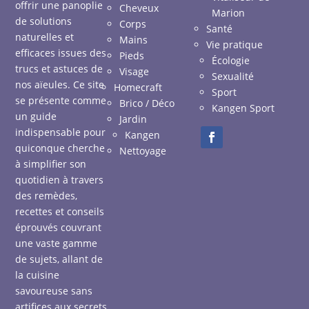
offrir une panoplie
Cheveux
Marion
de solutions
Corps
Santé
naturelles et
Mains
Vie pratique
efficaces issues des
Pieds
Écologie
trucs et astuces de
Visage
Sexualité
nos aïeules. Ce site
Homecraft
Sport
se présente comme
Brico / Déco
Kangen Sport
un guide
Jardin
indispensable pour
Kangen
quiconque cherche
Nettoyage
à simplifier son
quotidien à travers
des remèdes,
recettes et conseils
éprouvés couvrant
une vaste gamme
de sujets, allant de
la cuisine
savoureuse sans
artifices aux secrets