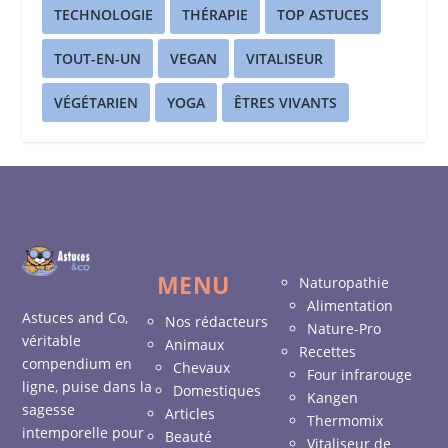
TECHNOLOGIE
THÉRAPIE
TOP ASTUCES
TOUT-EN-UN
VEGAN
VITALISEUR
VÉGÉTARIEN
YOGA
ÊTRES VIVANTS
MENU
Naturopathie
Alimentation
Astuces and Co,
Nos rédacteurs
Nature-Pro
véritable
Animaux
Recettes
compendium en
Chevaux
Four infrarouge
ligne, puise dans la
Domestiques
Kangen
sagesse
Articles
Thermomix
intemporelle pour
Beauté
Vitaliseur de