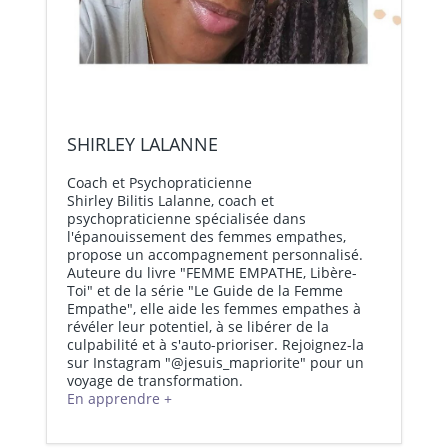
SHIRLEY LALANNE
Coach et Psychopraticienne
Shirley Bilitis Lalanne, coach et
5 ASTUCES ÉCOLOS POUR RÉDUIRE
psychopraticienne spécialisée dans
l'épanouissement des femmes empathes,
SA CONSOMMATION D’ÉNERGIE
L’ESPRITVORE : LE MURMURE DE
propose un accompagnement personnalisé.
CET HIVER : UN HIVER PLUS
LA NATURE COMME SOURCE DE
ABEILLES EN PÉRIL : VERS UN
Auteure du livre "FEMME EMPATHE, Libère-
Toi" et de la série "Le Guide de la Femme
RESPONSABLE...
SAGESSE ET DE GUÉRISON
MONDE SANS FRUITS NI FLEURS
Empathe", elle aide les femmes empathes à
révéler leur potentiel, à se libérer de la
culpabilité et à s'auto-prioriser. Rejoignez-la
sur Instagram "@jesuis_mapriorite" pour un
voyage de transformation.
En apprendre +